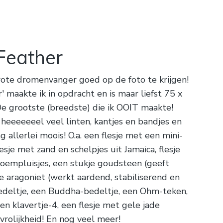
Feather
rote dromenvanger goed op de foto te krijgen!
' maakte ik in opdracht en is maar liefst 75 x
e grootste (breedste) die ik OOIT maakte!
heeeeeeel veel linten, kantjes en bandjes en
g allerlei moois! O.a. een flesje met een mini-
esje met zand en schelpjes uit Jamaica, flesje
oempluisjes, een stukje goudsteen (geeft
je aragoniet (werkt aardend, stabiliserend en
edeltje, een Buddha-bedeltje, een Ohm-teken,
n klavertje-4, een flesje met gele jade
vrolijkheid! En nog veel meer!