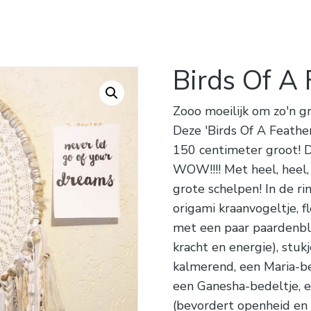
Birds Of A 
Zooo moeilijk om zo'n g
Deze 'Birds Of A Feather
150 centimeter groot! D
WOW!!!! Met heel, heel, 
grote schelpen! In de rin
origami kraanvogeltje, fl
met een paar paardenbl
kracht en energie), stuk
kalmerend, een Maria-b
een Ganesha-bedeltje, ee
(bevordert openheid en 