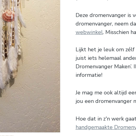
Deze dromenvanger is ve
dromenvanger, neem dan
webwinkel
. Misschien h
Lijkt het je leuk om zé
juist iets helemaal ande
Dromenvanger Maken’. Ik
informatie!
Je mag me ook altijd e
jou een dromenvanger 
Hoe dat in z'n werk gaat 
handgemaakte Dromenv