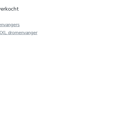
verkocht
envangers
XXL dromenvanger