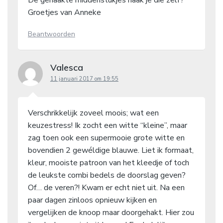
De gehaakte middenstukjes haak je die zelf?
Groetjes van Anneke
Beantwoorden
Valesca
11 januari 2017 om 19:55
Verschrikkelijk zoveel moois; wat een
keuzestress! Ik zocht een witte “kleine”, maar
zag toen ook een supermooie grote witte en
bovendien 2 gewéldige blauwe. Liet ik formaat,
kleur, mooiste patroon van het kleedje of toch
de leukste combi bedels de doorslag geven?
Of… de veren?! Kwam er echt niet uit. Na een
paar dagen zinloos opnieuw kijken en
vergelijken de knoop maar doorgehakt. Hier zou