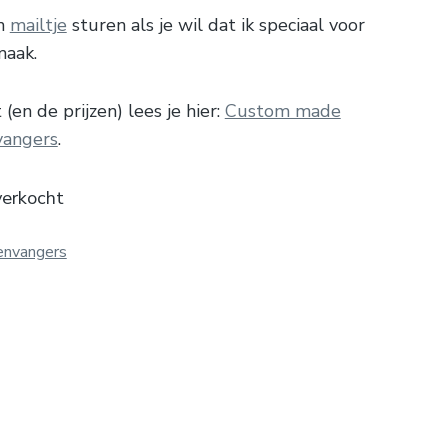
en
mailtje
sturen als je wil dat ik speciaal voor
maak.
(en de prijzen) lees je hier:
Custom made
angers
.
verkocht
envangers