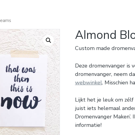
reams
Almond Bl
Custom made dromenvang
Deze dromenvanger is ve
dromenvanger, neem dan
webwinkel
. Misschien h
Lijkt het je leuk om zé
juist iets helemaal ande
Dromenvanger Maken’. Ik
informatie!