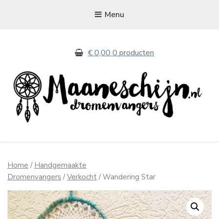
Menu
€ 0,00
0 producten
MAANESCHIJN
Handgemaakte dromenvangers
Home
/
Handgemaakte
Dromenvangers
/
Verkocht
/ Wandering Star